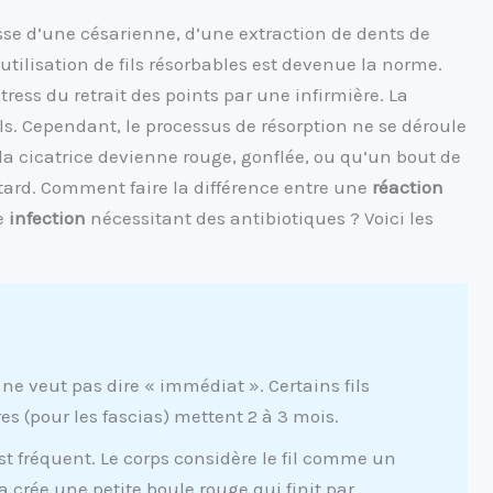
isse d’une césarienne, d’une extraction de dents de
utilisation de fils résorbables est devenue la norme.
stress du retrait des points par une infirmière. La
uls. Cependant, le processus de résorption ne se déroule
 la cicatrice devienne rouge, gonflée, ou qu’un bout de
 tard. Comment faire la différence entre une
réaction
le
infection
nécessitant des antibiotiques ? Voici les
ne veut pas dire « immédiat ». Certains fils
res (pour les fascias) mettent 2 à 3 mois.
st fréquent. Le corps considère le fil comme un
a crée une petite boule rouge qui finit par