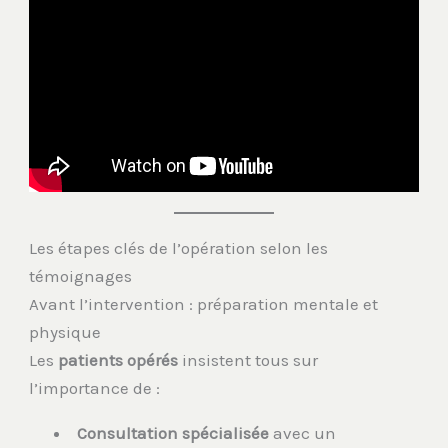
Les étapes clés de l’opération selon les
témoignages
Avant l’intervention : préparation mentale et
physique
Les
patients opérés
insistent tous sur
l’importance de :
Consultation spécialisée
avec un