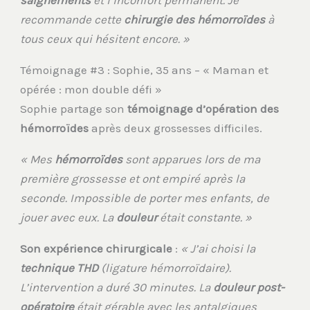
saignements
et l’inconfort permanent. Je
recommande cette
chirurgie des hémorroïdes
à
tous ceux qui hésitent encore. »
Témoignage #3 : Sophie, 35 ans – « Maman et
opérée : mon double défi »
Sophie partage son
témoignage d’opération des
hémorroïdes
après deux grossesses difficiles.
« Mes
hémorroïdes
sont apparues lors de ma
première grossesse et ont empiré après la
seconde. Impossible de porter mes enfants, de
jouer avec eux. La
douleur
était constante. »
Son expérience chirurgicale
:
« J’ai choisi la
technique THD
(ligature hémorroïdaire).
L’intervention a duré 30 minutes. La
douleur post-
opératoire
était gérable avec les antalgiques