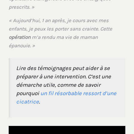
prescrits. »
« Aujourd’hui, 1 an après, je cours avec mes
enfants, je peux les porter sans crainte. Cette
opération
m’a rendu ma vie de maman
épanouie. »
Lire des témoignages peut aider à se
préparer à une intervention. C’est une
démarche utile, comme de savoir
pourquoi
un fil résorbable ressort d’une
cicatrice
.