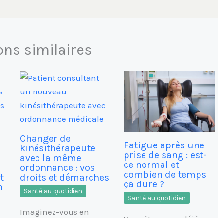
ons similaires
Changer de
Fatigue après une
kinésithérapeute
prise de sang : est-
avec la même
ce normal et
s
ordonnance : vos
combien de temps
t
droits et démarches
ça dure ?
n
Santé au quotidien
Santé au quotidien
Imaginez-vous en