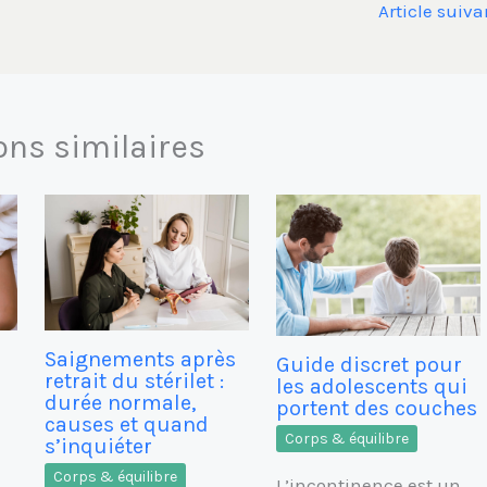
Article suiv
ons similaires
Saignements après
Guide discret pour
retrait du stérilet :
les adolescents qui
durée normale,
portent des couches
causes et quand
Corps & équilibre
s’inquiéter
Corps & équilibre
L’incontinence est un