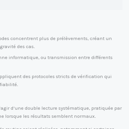
iodes concentrent plus de prélèvements, créant un
gravité des cas.
anne informatique, ou transmission entre différents
ppliquent des protocoles stricts de vérification qui
iabilité.
s’agir d’une double lecture systématique, pratiquée par
ême lorsque les résultats semblent normaux.
 de routine soient réalisées, notamment si certaines