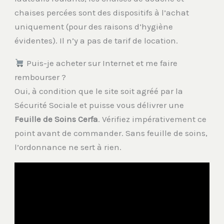
chaises percées sont des dispositifs à l’achat
uniquement (pour des raisons d’hygiène
évidentes). Il n’y a pas de tarif de location.
Puis-je acheter sur Internet et me faire
rembourser ?
Oui, à condition que le site soit agréé par la
Sécurité Sociale et puisse vous délivrer une
Feuille de Soins Cerfa
. Vérifiez impérativement ce
point avant de commander. Sans feuille de soins,
l’ordonnance ne sert à rien.