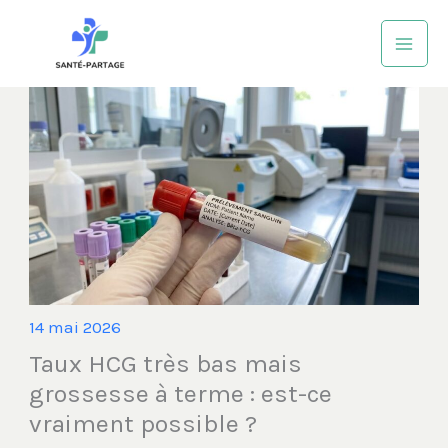
Aller
au
contenu
14 mai 2026
Taux HCG très bas mais
grossesse à terme : est-ce
vraiment possible ?