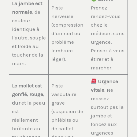
La jambe est
Piste
Prenez
normale
, de
nerveuse
rendez-vous
couleur
(compression
chez le
identique à
d’un nerf ou
médecin sans
l’autre, souple
problème
urgence.
et froide au
lombaire
Pensez à vous
toucher de la
léger).
étirer et à
main.
marcher.
Urgence
Le mollet est
Piste
vitale
. Ne
gonflé, rouge,
vasculaire
massez
dur
et la peau
grave
surtout pas la
est
(suspicion de
jambe et
réellement
phlébite ou
foncez aux
brûlante au
de caillot
urgences
toucher par
dans une