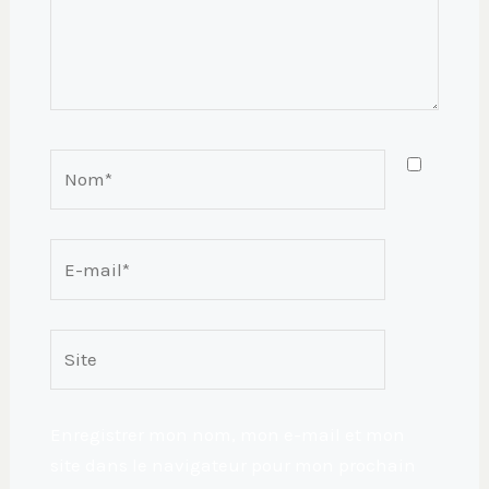
Nom*
E-
mail*
Site
Enregistrer mon nom, mon e-mail et mon
site dans le navigateur pour mon prochain