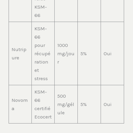
KSM-
66
KSM-
66
pour
1000
Nutrip
récupé
mg/jou
5%
Oui
ure
ration
r
et
stress
KSM-
500
Novom
66
mg/gél
5%
Oui
a
certifié
ule
Ecocert