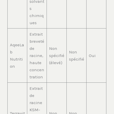
solvant
s
chimiq
ues
Extrait
breveté
AqeeLa
de
Non
b
Non
racine,
spécifié
Oui
Nutriti
spécifié
haute
(élevé)
on
concen
tration
Extrait
de
racine
KSM-
Terravit
Non
Non