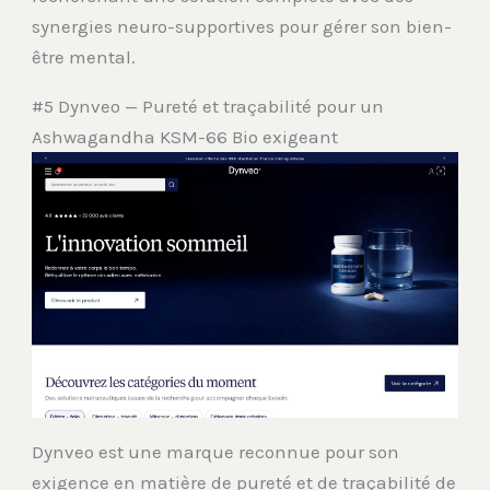
synergies neuro-supportives pour gérer son bien-
être mental.
#5 Dynveo — Pureté et traçabilité pour un
Ashwagandha KSM-66 Bio exigeant
Dynveo est une marque reconnue pour son
exigence en matière de pureté et de traçabilité de