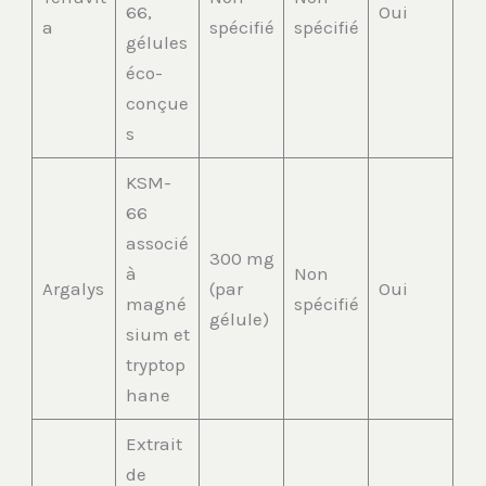
66,
Oui
a
spécifié
spécifié
gélules
éco-
conçue
s
KSM-
66
associé
300 mg
à
Non
Argalys
(par
Oui
magné
spécifié
gélule)
sium et
tryptop
hane
Extrait
de