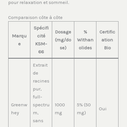
pour relaxation et sommeil.
Comparaison côte à côte
Spécifi
Dosage
%
Certific
Marqu
cité
(mg/do
Withan
ation
e
KSM-
se)
olides
Bio
66
Extrait
de
racines
pur,
full-
Greenw
spectru
1000
5% (50
Oui
hey
m,
mg
mg)
sans