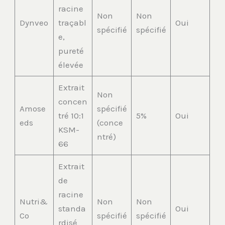
racine
Non
Non
Dynveo
traçabl
Oui
spécifié
spécifié
e,
pureté
élevée
Extrait
Non
concen
Amose
spécifié
tré 10:1
5%
Oui
eds
(conce
KSM-
ntré)
66
Extrait
de
racine
Nutri&
Non
Non
standa
Oui
Co
spécifié
spécifié
rdisé