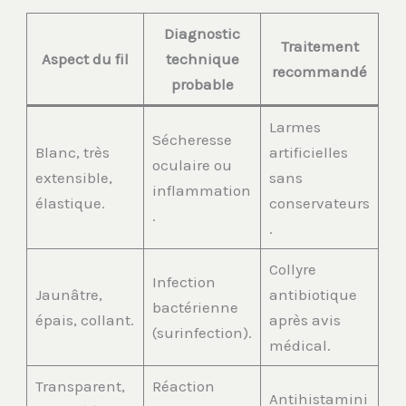
Diagnostic
Traitement
Aspect du fil
technique
recommandé
probable
Larmes
Sécheresse
Blanc, très
artificielles
oculaire ou
extensible,
sans
inflammation
élastique.
conservateurs
.
.
Collyre
Infection
Jaunâtre,
antibiotique
bactérienne
épais, collant.
après avis
(surinfection).
médical.
Transparent,
Réaction
Antihistamini