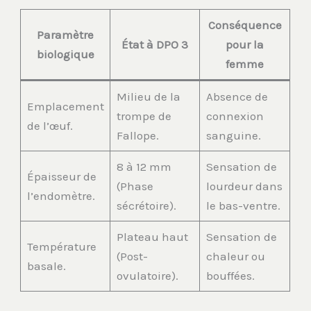
Conséquence
Paramètre
État à DPO 3
pour la
biologique
femme
Milieu de la
Absence de
Emplacement
trompe de
connexion
de l’œuf.
Fallope.
sanguine.
8 à 12 mm
Sensation de
Épaisseur de
(Phase
lourdeur dans
l’endomètre.
sécrétoire).
le bas-ventre.
Plateau haut
Sensation de
Température
(Post-
chaleur ou
basale.
ovulatoire).
bouffées.