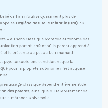
n bébé de 1 an n’utilise quasiment plus de
 appelée
Hygiène Naturelle Infantile (HNI)
, ou
n ».
preté » au sens classique (contrôle autonome des
nication parent-enfant
où le parent apprend à
bé et le présente au pot au bon moment.
 et psychomotriciens considèrent que la
ique
pour la propreté autonome n’est acquise
nne.
apprentissage classique dépend entièrement de
tion des parents
, ainsi que du tempérament de
leure » méthode universelle.