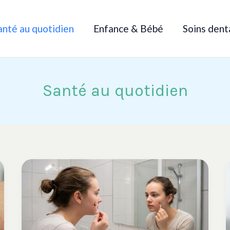
anté au quotidien
Enfance & Bébé
Soins dent
Santé au quotidien
Alcool
à
90
sur
un