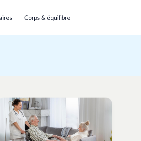
aires
Corps & équilibre
Accompagnement
des
seniors
:
comment