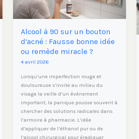
bouton
d’acné
:
Alcool à 90 sur un bouton
Fausse
bonne
d’acné : Fausse bonne idée
idée
ou remède miracle ?
ou
4 avril 2026
remède
miracle
Lorsqu’une imperfection rouge et
?
douloureuse s’invite au milieu du
visage la veille d’un événement
important, la panique pousse souvent à
chercher des solutions radicales dans
l’armoire à pharmacie. L’idée
d’appliquer de l’éthanol pur ou de
l’alcool chirurgical pour éradiquer