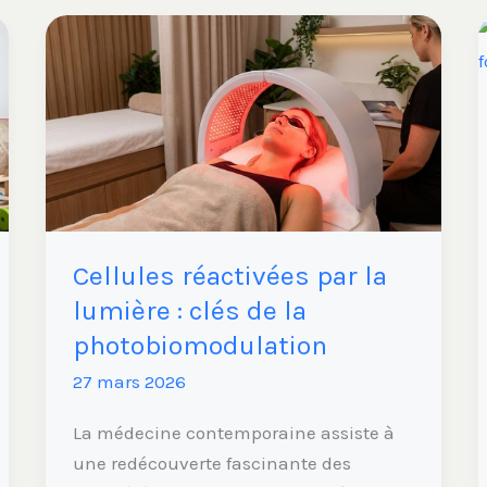
Cellules
réactivées
par
la
lumière
:
clés
de
Cellules réactivées par la
la
photobiomodulation
lumière : clés de la
photobiomodulation
27 mars 2026
La médecine contemporaine assiste à
une redécouverte fascinante des