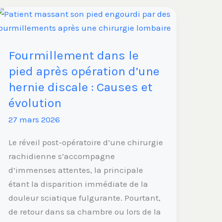
Fourmillement
dans
le
Fourmillement dans le
pied
pied après opération d’une
après
opération
hernie discale : Causes et
d’une
évolution
hernie
27 mars 2026
discale
:
Le réveil post-opératoire d’une chirurgie
Causes
rachidienne s’accompagne
et
d’immenses attentes, la principale
évolution
étant la disparition immédiate de la
douleur sciatique fulgurante. Pourtant,
de retour dans sa chambre ou lors de la