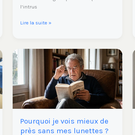
l’intrus
Lire la suite »
Pourquoi
je
vois
mieux
de
près
sans
mes
Pourquoi je vois mieux de
lunettes
?
près sans mes lunettes ?