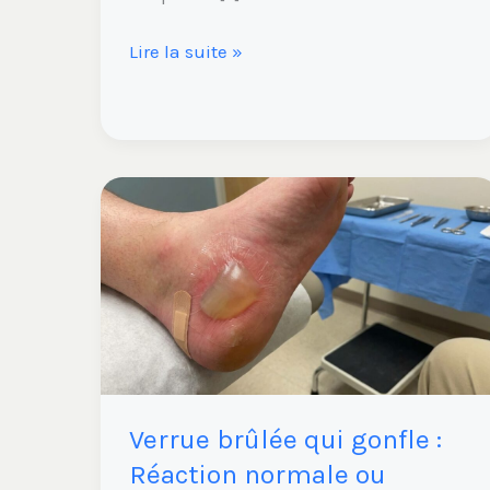
Lire la suite »
Verrue
brûlée
qui
gonfle
:
Réaction
normale
ou
Verrue brûlée qui gonfle :
complication
infectieuse
Réaction normale ou