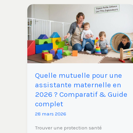
Quelle
mutuelle
pour
une
assistante
maternelle
en
2026
Quelle mutuelle pour une
?
Comparatif
assistante maternelle en
&
2026 ? Comparatif & Guide
Guide
complet
complet
28 mars 2026
Trouver une protection santé