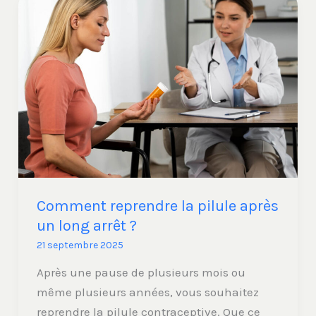
Comment
reprendre
la
pilule
après
un
long
arrêt
?
Comment reprendre la pilule après
un long arrêt ?
21 septembre 2025
Après une pause de plusieurs mois ou
même plusieurs années, vous souhaitez
reprendre la pilule contraceptive. Que ce