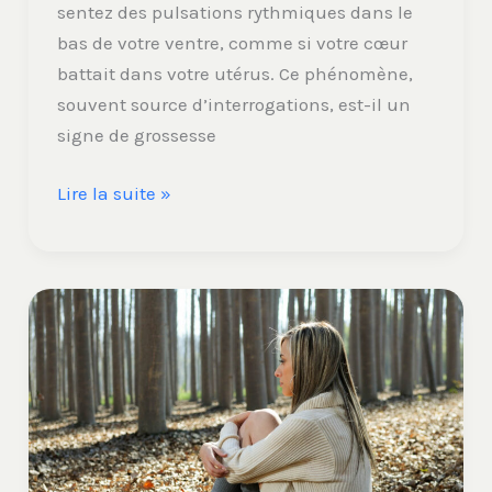
sentez des pulsations rythmiques dans le
bas de votre ventre, comme si votre cœur
battait dans votre utérus. Ce phénomène,
souvent source d’interrogations, est-il un
signe de grossesse
Lire la suite »
« J’ai
pas
le
moral »
:
10
gestes