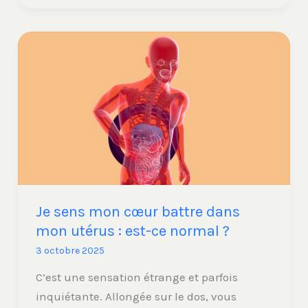
Je
sens
mon
cœur
battre
dans
mon
utérus
:
Je sens mon cœur battre dans
est-
mon utérus : est-ce normal ?
ce
3 octobre 2025
normal
?
C’est une sensation étrange et parfois
inquiétante. Allongée sur le dos, vous