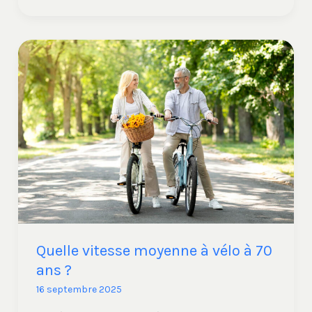
Quelle
vitesse
moyenne
à
vélo
à
70
ans
?
Quelle vitesse moyenne à vélo à 70
ans ?
16 septembre 2025