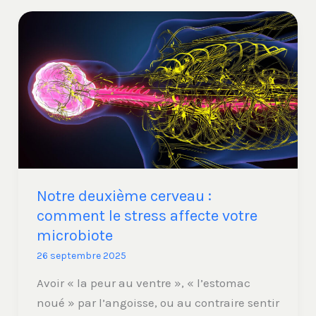
Notre
deuxième
cerveau
:
comment
le
stress
affecte
votre
Notre deuxième cerveau :
microbiote
comment le stress affecte votre
microbiote
26 septembre 2025
Avoir « la peur au ventre », « l’estomac
noué » par l’angoisse, ou au contraire sentir