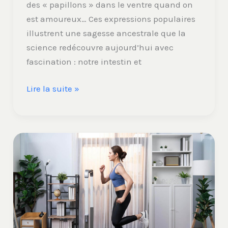
des « papillons » dans le ventre quand on
est amoureux… Ces expressions populaires
illustrent une sagesse ancestrale que la
science redécouvre aujourd’hui avec
fascination : notre intestin et
Lire la suite »
Perte
de
poids
sur
tapis
de
course